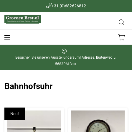
+31 (0)682626812
Besuchen Sie unseren Ausstellungsraum! Adresse: Buitenweg 5,
5683PM Best
Bahnhofsuhr
Neu!