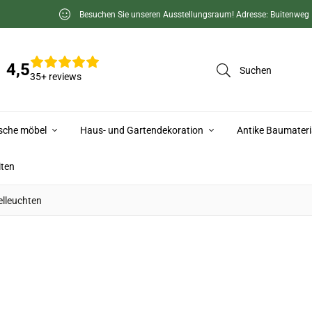
Besuchen Sie unseren Ausstellungsraum! Adresse: Buitenweg
4,5
Suchen
35+ reviews
ische möbel
Haus- und Gartendekoration
Antike Baumateri
iten
elleuchten