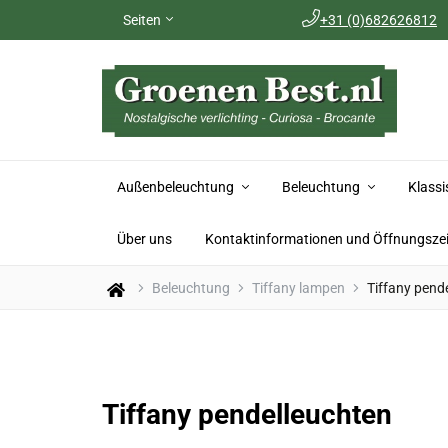
Seiten
+31 (0)682626812
Für weitere Informationen rufen Sie bitte +31 (0)682626812 an.
Außenbeleuchtung
Beleuchtung
Klass
Über uns
Kontaktinformationen und Öffnungsze
Beleuchtung
Tiffany lampen
Tiffany pend
Tiffany pendelleuchten