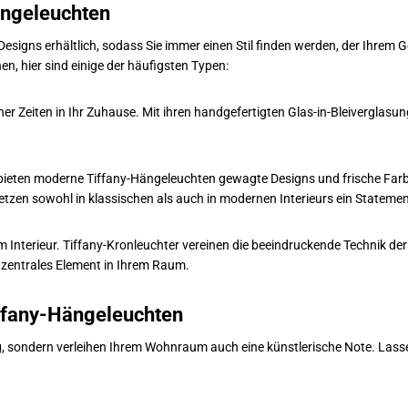
ängeleuchten
Designs erhältlich, sodass Sie immer einen Stil finden werden, der Ihrem
en, hier sind einige der häufigsten Typen:
ner Zeiten in Ihr Zuhause. Mit ihren handgefertigten Glas-in-Bleivergla
bieten moderne Tiffany-Hängeleuchten gewagte Designs und frische Farben.
etzen sowohl in klassischen als auch in modernen Interieurs ein Statemen
em Interieur. Tiffany-Kronleuchter vereinen die beeindruckende Technik der
zentrales Element in Ihrem Raum.
ffany-Hängeleuchten
, sondern verleihen Ihrem Wohnraum auch eine künstlerische Note. Lassen 